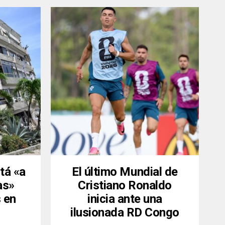
tá «a
El último Mundial de
as»
Cristiano Ronaldo
 en
inicia ante una
ilusionada RD Congo