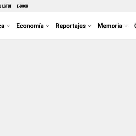
L LGTBI
E-BOOK
ca
Economía
Reportajes
Memoria