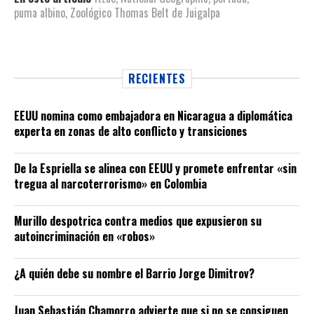
puma albino
,
Zoológico Thomas Belt de Juigalpa
RECIENTES
EEUU nomina como embajadora en Nicaragua a diplomática
experta en zonas de alto conflicto y transiciones
De la Espriella se alinea con EEUU y promete enfrentar «sin
tregua al narcoterrorismo» en Colombia
Murillo despotrica contra medios que expusieron su
autoincriminación en «robos»
¿A quién debe su nombre el Barrio Jorge Dimitrov?
Juan Sebastián Chamorro advierte que si no se consiguen