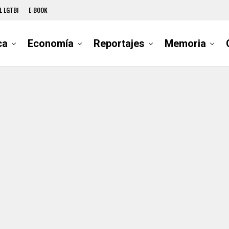
L LGTBI
E-BOOK
ca
Economía
Reportajes
Memoria