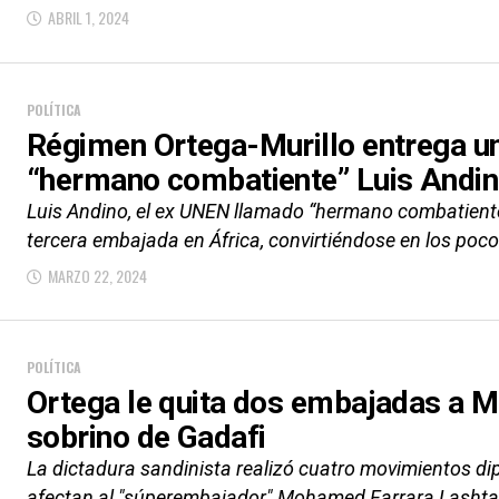
ABRIL 1, 2024
POLÍTICA
Régimen Ortega-Murillo entrega un
“hermano combatiente” Luis Andi
Luis Andino, el ex UNEN llamado “hermano combatiente”
tercera embajada en África, convirtiéndose en los poco
MARZO 22, 2024
POLÍTICA
Ortega le quita dos embajadas a M
sobrino de Gadafi
La dictadura sandinista realizó cuatro movimientos dip
afectan al "súperembajador" Mohamed Farrara Lashta