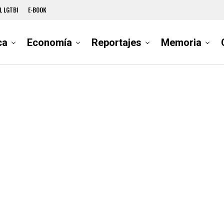
L LGTBI
E-BOOK
ca
Economía
Reportajes
Memoria