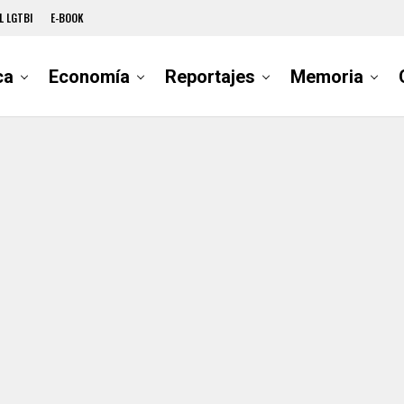
L LGTBI
E-BOOK
ca
Economía
Reportajes
Memoria