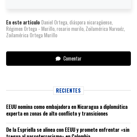
En este artículo
Daniel Ortega
,
diáspora nicaragüense
,
Régimen Ortega - Murillo
,
rosario murilo
,
Zoilamérica Narvaéz
,
Zoilamérica Ortega Murillo
Comentar
RECIENTES
EEUU nomina como embajadora en Nicaragua a diplomática
experta en zonas de alto conflicto y transiciones
De la Espriella se alinea con EEUU y promete enfrentar «sin
tregua al narcoterrorismo» en Colombia