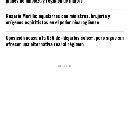
planes de limpieza y régimen de multas
Rosario Murillo: aquelarres con ministros, brujería y
orígenes espiritistas en el poder nicaragüense
Oposición acusa a la OEA de «dejarlos solos», pero sigue sin
ofrecer una alternativa real al régimen
ANUNCIOS