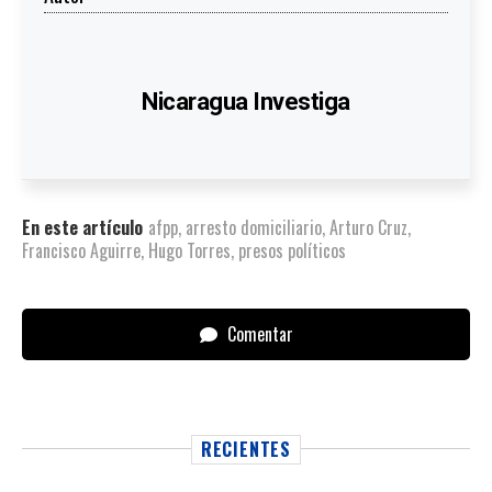
Nicaragua Investiga
En este artículo
afpp
,
arresto domiciliario
,
Arturo Cruz
,
Francisco Aguirre
,
Hugo Torres
,
presos políticos
Comentar
RECIENTES