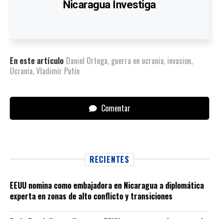
Nicaragua Investiga
En este artículo
Daniel Ortega
,
guerra en ucrania
,
invasion
,
Ucrania
,
Vladimir Putín
Comentar
RECIENTES
EEUU nomina como embajadora en Nicaragua a diplomática
experta en zonas de alto conflicto y transiciones