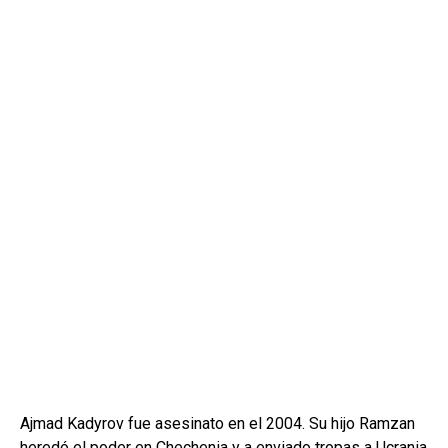
Ajmad Kadyrov fue asesinato en el 2004. Su hijo Ramzan
heredó el poder en Chechenia y a enviado tropas a Ucrania