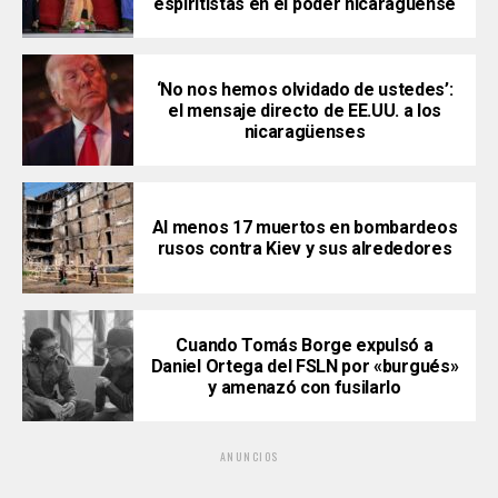
espiritistas en el poder nicaragüense
‘No nos hemos olvidado de ustedes’:
el mensaje directo de EE.UU. a los
nicaragüenses
Al menos 17 muertos en bombardeos
rusos contra Kiev y sus alrededores
Cuando Tomás Borge expulsó a
Daniel Ortega del FSLN por «burgués»
y amenazó con fusilarlo
ANUNCIOS