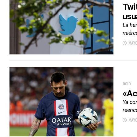
Twi
usu
La he
miérco
MAYO
OCIO
«Ac
Ya con
reenc
MAYO