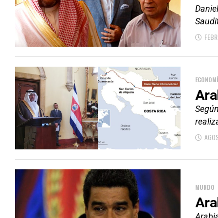
Daniel
Saudit
FEBR
ECONOM
Ara
Según
realiz
AGOS
MUNDO
Ara
Arabia