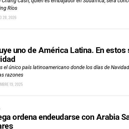
o Chang Cash, quien es embajador en Sudáfrica, será conc
ing Ríos
O 28, 2026
luye uno de América Latina. En estos 
idad
es el único país latinoamericano donde los días de Navida
las razones
EMBRE 19, 2025
A
ega ordena endeudarse con Arabia Sa
ares