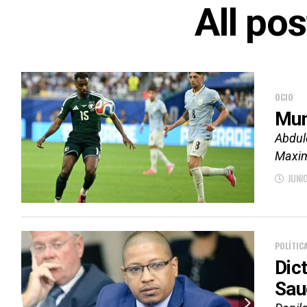
All po
OCIO
Mun
Abdule
Maximi
JUNI
POLÍTIC
Dic
Sau