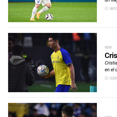
MAYO
OCIO
Cri
Cristi
en el 
FEBR