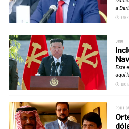
Danil
a Darl
ENER
OCIO
Inc
Nav
Este 
aquí 
DICI
POLÍTIC
Ort
dól