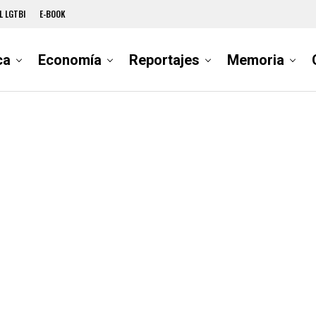
L LGTBI
E-BOOK
ca
Economía
Reportajes
Memoria