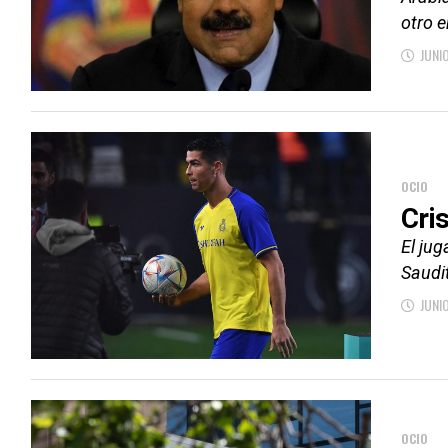
otro 
JUNI
OCIO
Cri
El ju
Saudi
JUNIO
OCIO