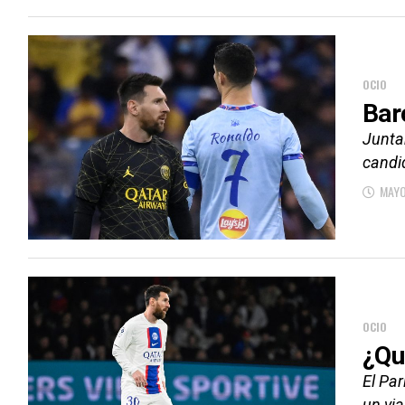
OCIO
Bar
Juntar
candi
MAYO
OCIO
¿Qu
El Par
un via