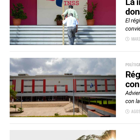
La 
don
El ré
convie
MARZ
POLÍTIC
Rég
con
Advier
con l
AGOS