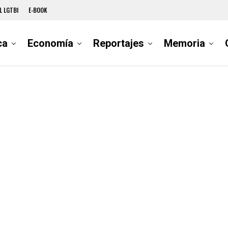
L LGTBI
E-BOOK
ca
Economía
Reportajes
Memoria