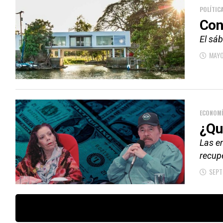
POLÍTIC
Con
El sá
MAYO
ECONOM
¿Qu
Las e
recupe
SEPT