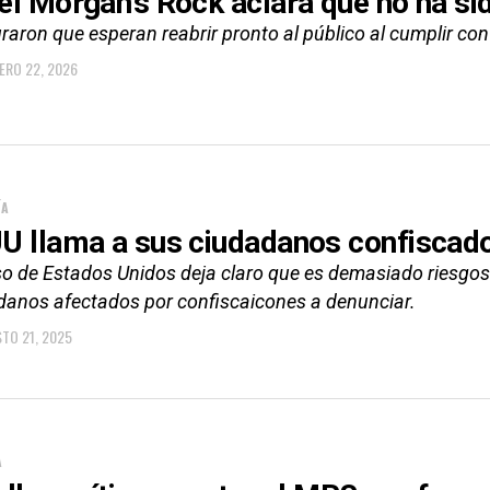
el Morgan’s Rock aclara que no ha sid
aron que esperan reabrir pronto al público al cumplir con
ERO 22, 2026
ÍA
U llama a sus ciudadanos confiscado
so de Estados Unidos deja claro que es demasiado riesgoso
danos afectados por confiscaicones a denunciar.
TO 21, 2025
A