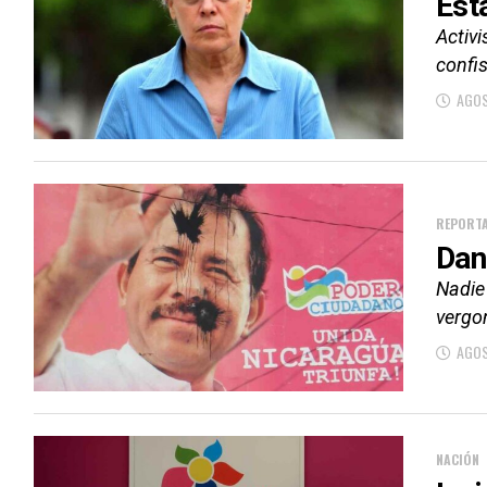
Est
Activi
confi
AGOS
REPORTA
Dan
Nadie
vergo
AGOS
NACIÓN