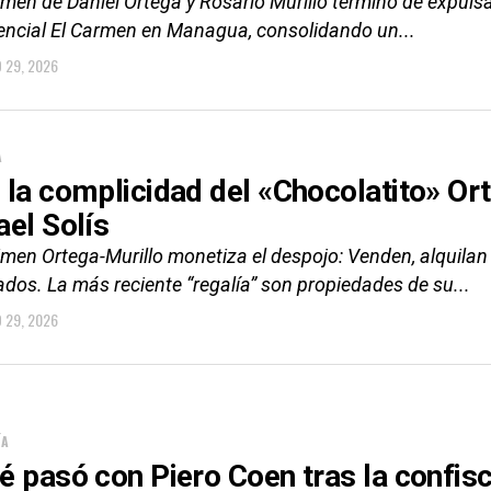
imen de Daniel Ortega y Rosario Murillo terminó de expulsa
encial El Carmen en Managua, consolidando un...
O 29, 2026
A
 la complicidad del «Chocolatito» Ort
ael Solís
gimen Ortega-Murillo monetiza el despojo: Venden, alquila
iados. La más reciente “regalía” son propiedades de su...
O 29, 2026
ÍA
é pasó con Piero Coen tras la confis