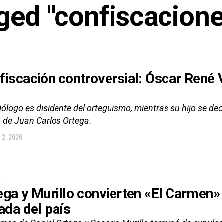
gged "confiscacion
A
fiscación controversial: Óscar René V
iólogo es disidente del orteguismo, mientras su hijo se dec
 de Juan Carlos Ortega.
O 2, 2026
A
ega y Murillo convierten «El Carmen»
lada del país