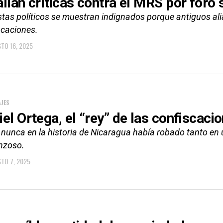
allan críticas contra el MRS por foro
stas políticos se muestran indignados porque antiguos ali
scaciones.
TO 16, 2025
JES
iel Ortega, el “rey” de las confiscac
 nunca en la historia de Nicaragua había robado tanto en 
nzoso.
TO 7, 2025