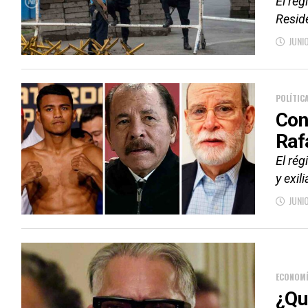
El rég
Resid
JUNI
POLÍTIC
Con
Raf
El ré
y exil
JUNI
ECONOM
¿Qu