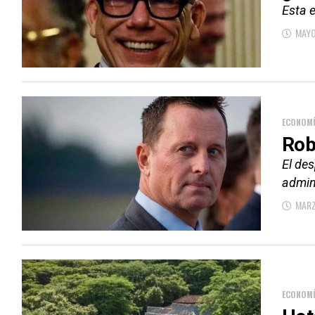
Esta e
MAYO
ECONOM
Rob
El des
admin
MARZ
ECONOM