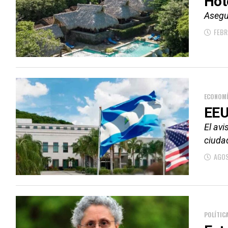
Hot
Asegur
FEBR
ECONOM
EEU
El avi
ciuda
AGOS
POLÍTIC