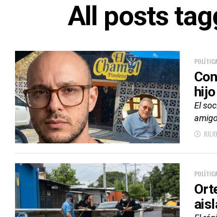
All posts ta
POLÍTIC
Con
hijo
El soc
amigo
JULI
POLÍTIC
Ort
ais