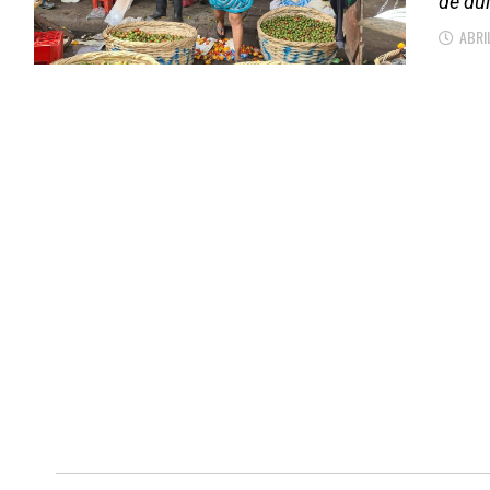
de du
ABRI