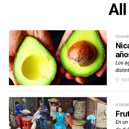
All
ECONOM
Nic
año
Los a
disti
HACE
ECONOM
Fru
En un