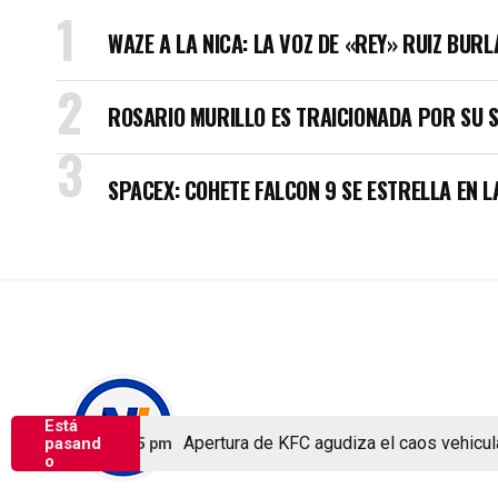
WAZE A LA NICA: LA VOZ DE «REY» RUIZ BUR
ROSARIO MURILLO ES TRAICIONADA POR SU 
SPACEX: COHETE FALCON 9 SE ESTRELLA EN L
Está
Copyright © Nicaragua Investiga 2024
Apertura de KFC agudiza el caos vehicular 
pasand
osto 6, 2026 1:25 pm
o