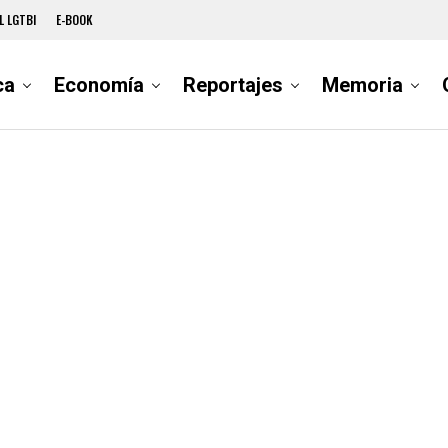
L LGTBI
E-BOOK
ca
Economía
Reportajes
Memoria