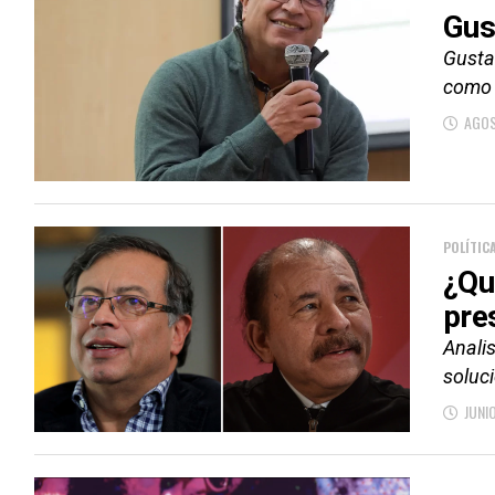
Gus
Gusta
como h
AGOS
POLÍTIC
¿Qu
pre
Anali
soluc
JUNI