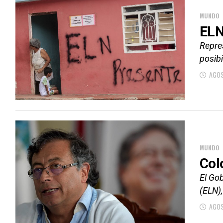
MUNDO
ELN
Repre
posibi
AGOS
MUNDO
Col
El Gob
(ELN),
AGOS