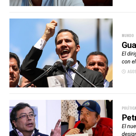
MUNDO
Gua
El di
con el
AGOS
POLÍTIC
Pet
El nue
desig