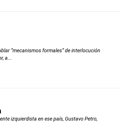
o
tablar “mecanismos formales” de interlocución
, a...
a
nte izquierdista en ese país, Gustavo Petro,