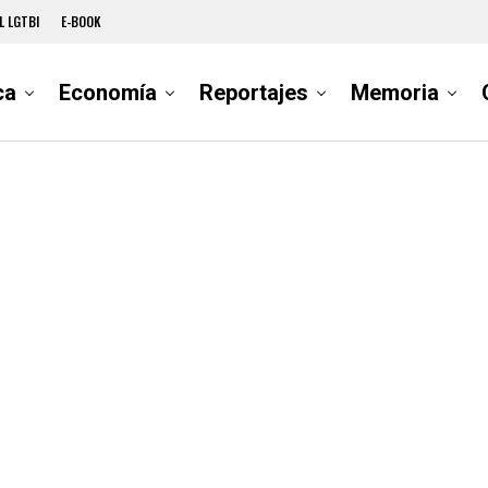
L LGTBI
E-BOOK
ca
Economía
Reportajes
Memoria