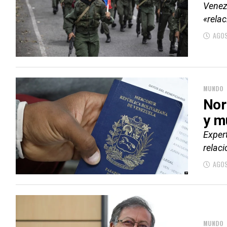
Venez
«rela
AGOS
MUNDO
Nor
y m
Expert
relac
AGOS
MUNDO