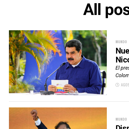
All po
MUNDO
Nue
Nic
El pre
Colom
AGOS
MUNDO
Dis