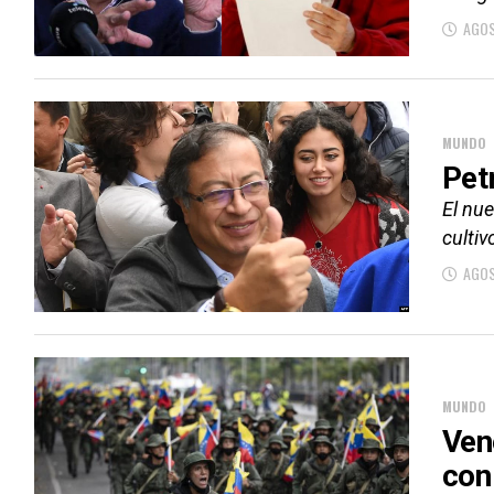
AGOS
MUNDO
Pet
El nue
cultiv
AGOS
MUNDO
Ven
con