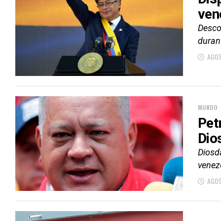
ven
Desco
durant
AGOS
MUNDO
Pet
Dio
Diosda
venez
AGOS