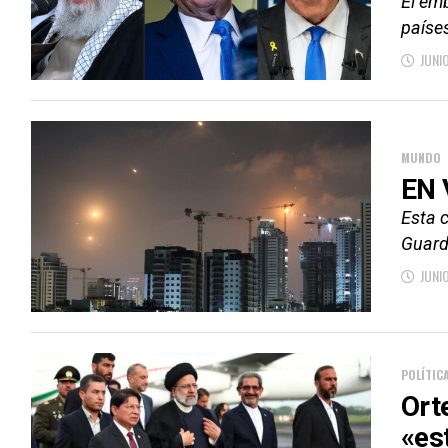
El em
países
JUNI
MUNDO
EN V
Esta 
Guardi
JUNI
POLÍTIC
Ort
«es