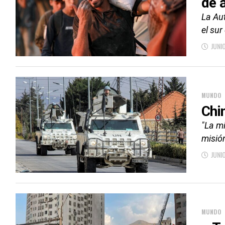
de 
La Aut
el sur
JUNI
MUNDO
Chi
"La mi
misió
JUNI
MUNDO