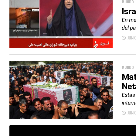
MUNDO
Isra
En med
del pa
JUNI
MUNDO
Mat
Net
Estas
inter
JUNI