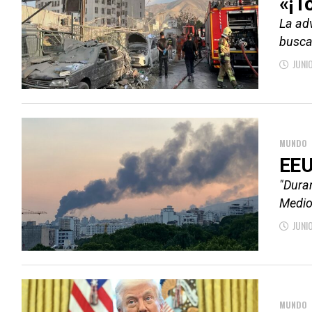
«¡T
La ad
busca
JUNI
MUNDO
EEU
"Dura
Medio,
JUNI
MUNDO