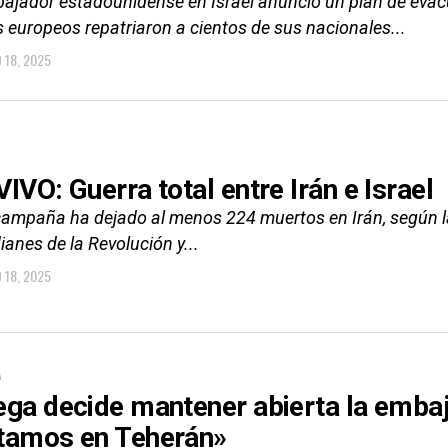
bajador estadounidense en Israel anunció un plan de evacu
 europeos repatriaron a cientos de sus nacionales...
O 18, 2025
IVO: Guerra total entre Irán e Israel
campaña ha dejado al menos 224 muertos en Irán, según las 
anes de la Revolución y...
O 18, 2025
A
ega decide mantener abierta la embaj
tamos en Teherán»