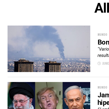
Al
MUNDO
Bom
"Vari
result
JUNI
MUNDO
Jam
hip