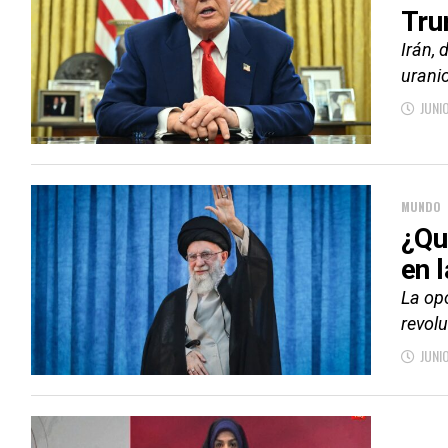
Tru
Irán, 
uranio
JUNI
MUNDO
¿Qu
en l
La opo
revolu
JUNI