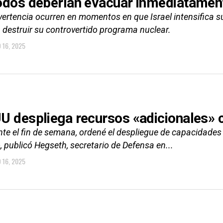
odos deberían evacuar inmediatament
vertencia ocurren en momentos en que Israel intensifica s
 destruir su controvertido programa nuclear.
O 16, 2025
U despliega recursos «adicionales» c
nte el fin de semana, ordené el despliegue de capacidades
 publicó Hegseth, secretario de Defensa en...
O 16, 2025