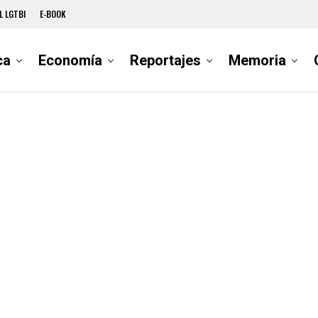
L LGTBI
E-BOOK
ca
Economía
Reportajes
Memoria