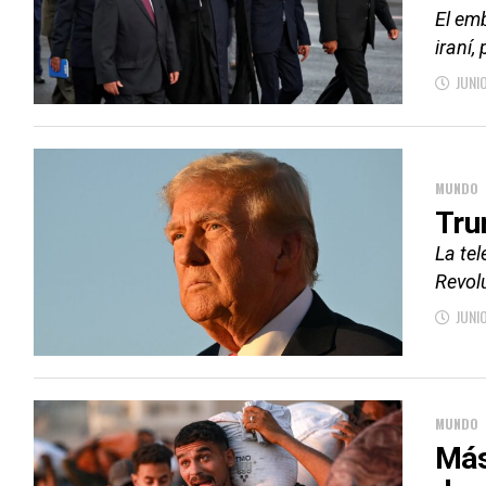
El emb
iraní,
JUNI
MUNDO
Tru
La tel
Revol
JUNI
MUNDO
Más