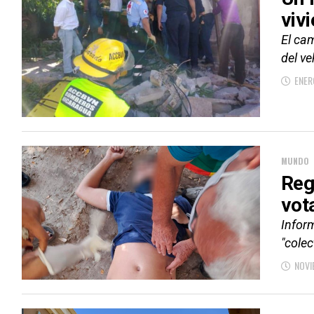
viv
El ca
del ve
ENER
MUNDO
Reg
vot
Infor
"colec
NOVI