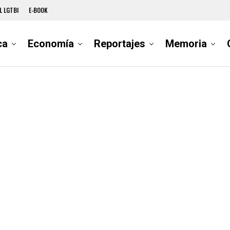
L LGTBI
E-BOOK
ca
Economía
Reportajes
Memoria