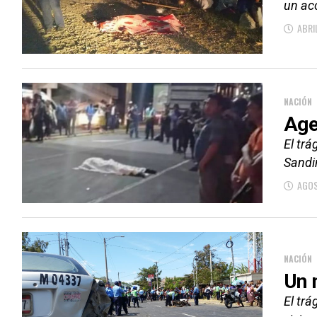
un acc
ABRI
NACIÓN
Age
El trá
Sandin
AGOS
NACIÓN
Un 
El trá