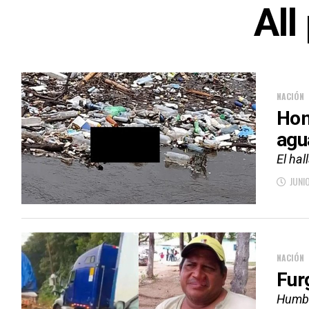
All
NACIÓN
Hom
agu
El hal
JUNI
NACIÓN
Fur
Humbe