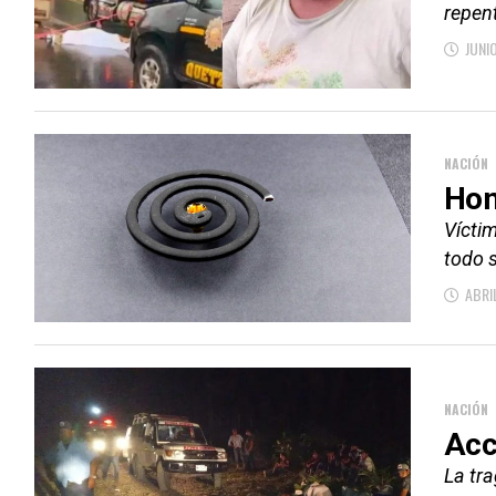
repen
JUNI
NACIÓN
Hom
Víctim
todo 
ABRI
NACIÓN
Acc
La tr