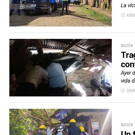
La víc
ABRI
NACIÓN
Tra
con
Ayer d
vida d
ENER
NACIÓN
Un 