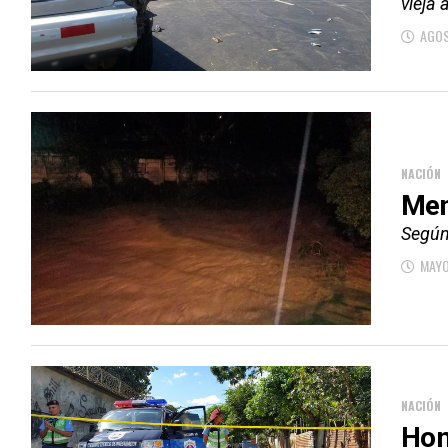
vieja 
AGOS
NACIÓN
Men
Según 
MAYO
NACIÓN
Hom