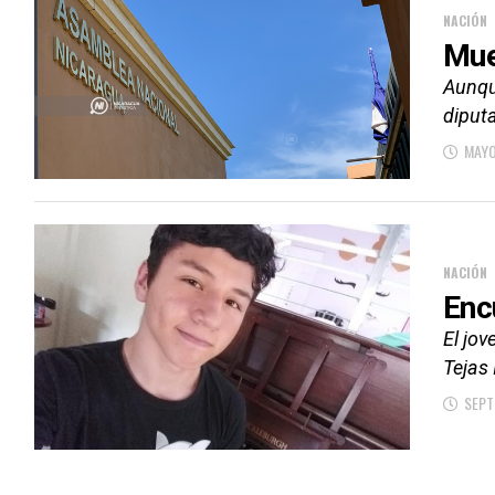
NACIÓN
Mue
Aunqu
diputa
MAYO
NACIÓN
Enc
El jo
Tejas I
SEPT