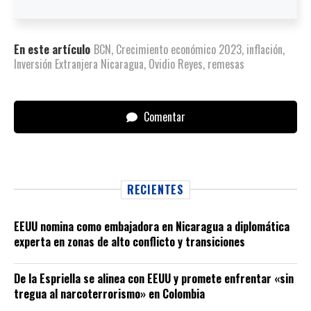
En este artículo
BCN
,
Crecimiento económico 2023
,
inflación
,
Inversión Extranjera Nicaragua
,
Ovidio Reyes
,
remesas
Comentar
RECIENTES
EEUU nomina como embajadora en Nicaragua a diplomática
experta en zonas de alto conflicto y transiciones
De la Espriella se alinea con EEUU y promete enfrentar «sin
tregua al narcoterrorismo» en Colombia