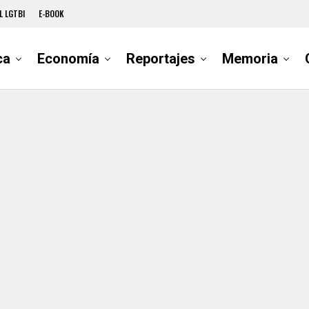
L LGTBI
E-BOOK
ca
Economía
Reportajes
Memoria