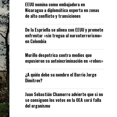
EEUU nomina como embajadora en
Nicaragua a diplomática experta en zonas
de alto conflicto y transiciones
De la Espriella se alinea con EEUU y promete
enfrentar «sin tregua al narcoterrorismo»
en Colombia
Murillo despotrica contra medios que
expusieron su autoincriminación en «robos»
¿A quién debe su nombre el Barrio Jorge
Dimitrov?
Juan Sebastián Chamorro advierte que si no
se consiguen los votos en la OEA será falla
del organismo