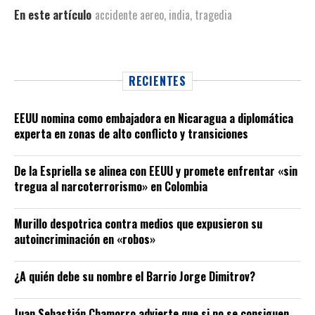
En este artículo
accidente aereo
,
india
,
tragedia
RECIENTES
EEUU nomina como embajadora en Nicaragua a diplomática
experta en zonas de alto conflicto y transiciones
De la Espriella se alinea con EEUU y promete enfrentar «sin
tregua al narcoterrorismo» en Colombia
Murillo despotrica contra medios que expusieron su
autoincriminación en «robos»
¿A quién debe su nombre el Barrio Jorge Dimitrov?
Juan Sebastián Chamorro advierte que si no se consiguen