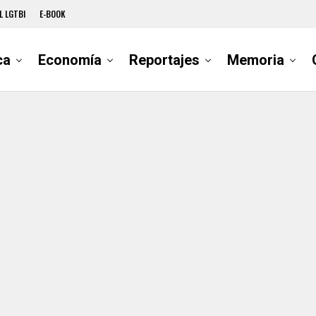
L LGTBI
E-BOOK
ca
Economía
Reportajes
Memoria