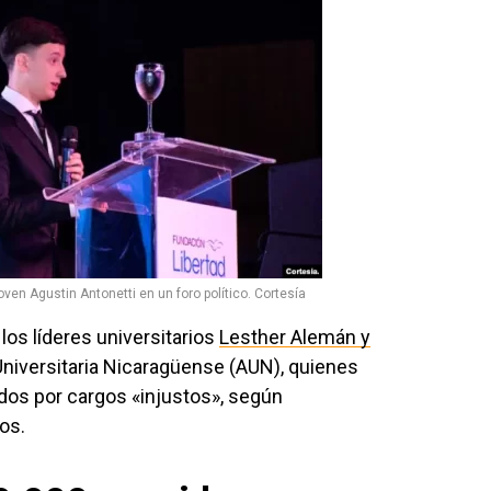
joven Agustin Antonetti en un foro político. Cortesía
los líderes universitarios
Lesther Alemán y
niversitaria Nicaragüense (AUN), quienes
dos por cargos «injustos», según
os.