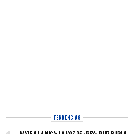
TENDENCIAS
WAZE A LA NICA: LA VOZ DE «REY» RUIZ BURLA