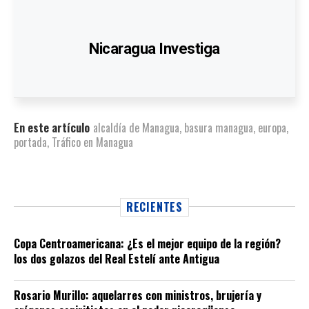
Nicaragua Investiga
En este artículo
alcaldía de Managua
,
basura managua
,
europa
,
portada
,
Tráfico en Managua
RECIENTES
Copa Centroamericana: ¿Es el mejor equipo de la región?
los dos golazos del Real Estelí ante Antigua
Rosario Murillo: aquelarres con ministros, brujería y