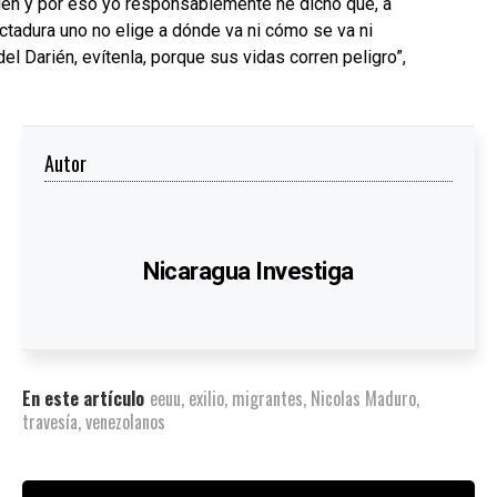
ién y por eso yo responsablemente he dicho que, a
tadura uno no elige a dónde va ni cómo se va ni
el Darién, evítenla, porque sus vidas corren peligro”,
Autor
Nicaragua Investiga
En este artículo
eeuu
,
exilio
,
migrantes
,
Nicolas Maduro
,
travesía
,
venezolanos