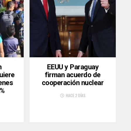
n
EEUU y Paraguay
uiere
firman acuerdo de
venes
cooperación nuclear
6%
HACE 2 DÍAS