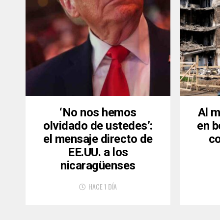
‘No nos hemos
Al 
olvidado de ustedes’:
en 
el mensaje directo de
co
EE.UU. a los
nicaragüenses
HACE 1 DÍA