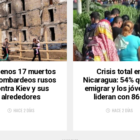
menos 17 muertos
Crisis total e
bombardeos rusos
Nicaragua: 54% q
ntra Kiev y sus
emigrar y los jó
alrededores
lideran con 8
HACE 2 DÍAS
HACE 2 DÍAS