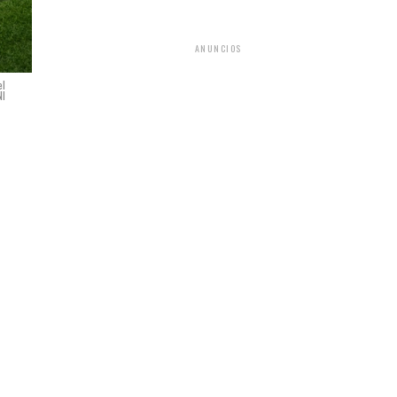
ANUNCIOS
el
NI