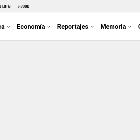
L LGTBI
E-BOOK
ca
Economía
Reportajes
Memoria