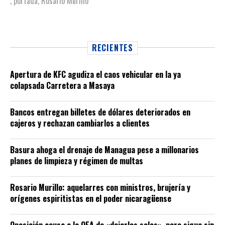
,
portada
,
Rosario Murillo
RECIENTES
Apertura de KFC agudiza el caos vehicular en la ya
colapsada Carretera a Masaya
Bancos entregan billetes de dólares deteriorados en
cajeros y rechazan cambiarlos a clientes
Basura ahoga el drenaje de Managua pese a millonarios
planes de limpieza y régimen de multas
Rosario Murillo: aquelarres con ministros, brujería y
orígenes espiritistas en el poder nicaragüense
Oposición acusa a la OEA de «dejarlos solos», pero sigue sin