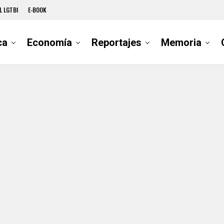
L LGTBI
E-BOOK
ca
Economía
Reportajes
Memoria