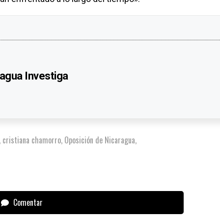
agua Investiga
,
cristiana chamorro
,
Oposición de Nicaragua
,
Comentar