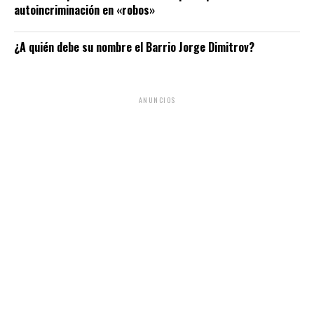
autoincriminación en «robos»
¿A quién debe su nombre el Barrio Jorge Dimitrov?
ANUNCIOS