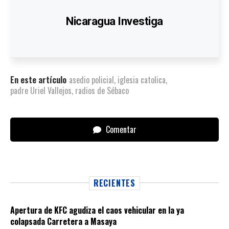
Nicaragua Investiga
En este artículo
asedio policial
,
iglesia catolica
,
padre Uriel Vallejos
,
radios de Sébaco
Comentar
RECIENTES
Apertura de KFC agudiza el caos vehicular en la ya
colapsada Carretera a Masaya