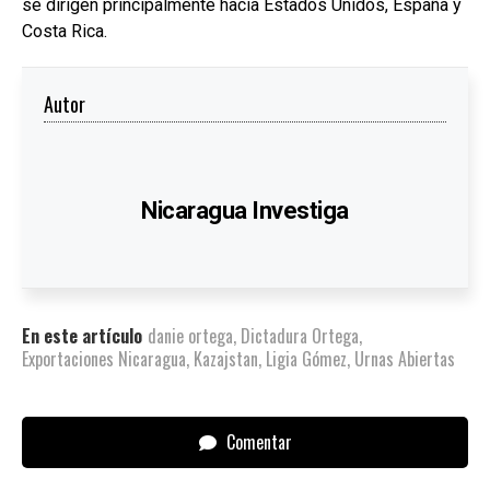
se dirigen principalmente hacia Estados Unidos, España y
Costa Rica.
Autor
Nicaragua Investiga
En este artículo
danie ortega
,
Dictadura Ortega
,
Exportaciones Nicaragua
,
Kazajstan
,
Ligia Gómez
,
Urnas Abiertas
Comentar