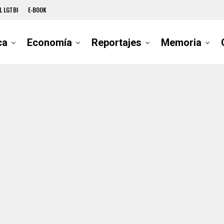
L LGTBI
E-BOOK
ca
Economía
Reportajes
Memoria