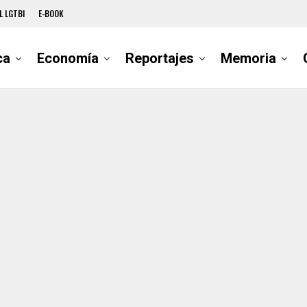
L LGTBI
E-BOOK
ca
Economía
Reportajes
Memoria