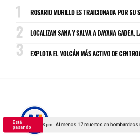
ROSARIO MURILLO ES TRAICIONADA POR SU 
LOCALIZAN SANA Y SALVA A DAYANA GADEA, 
EXPLOTA EL VOLCÁN MÁS ACTIVO DE CENTRO
Copyright © Nicaragua Investiga 2024
Está
Al menos 17 muertos en bombardeos ruso
agosto 5, 2026 2:53 pm
pasando