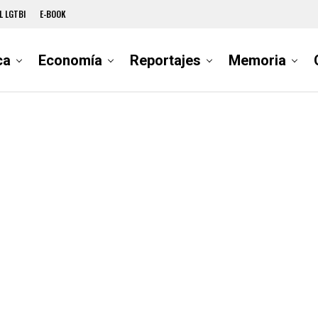
L LGTBI
E-BOOK
ca
Economía
Reportajes
Memoria