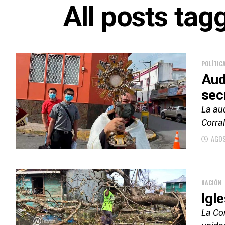
All posts tag
POLÍTIC
Aud
sec
La aud
Corral
AGOS
NACIÓN
Igl
La Co