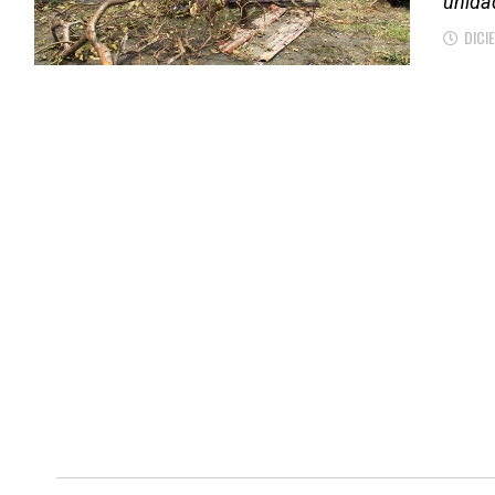
unida
DICI