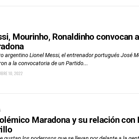
si, Mourinho, Ronaldinho convocan a P
adona
ro argentino Lionel Messi, el entrenador portugués José Mo
on a la convocatoria de un Partido...
BRE 10, 2022
A
polémico Maradona y su relación con N
illo
e gustan los poderosos que se llevan por delante a la gen