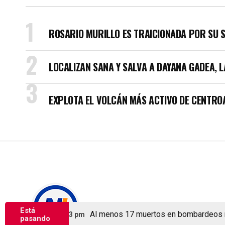
ROSARIO MURILLO ES TRAICIONADA POR SU 
LOCALIZAN SANA Y SALVA A DAYANA GADEA, 
EXPLOTA EL VOLCÁN MÁS ACTIVO DE CENTRO
Copyright © Nicaragua Investiga 2024
Está
Al menos 17 muertos en bombardeos rusos 
osto 5, 2026 2:53 pm
pasando