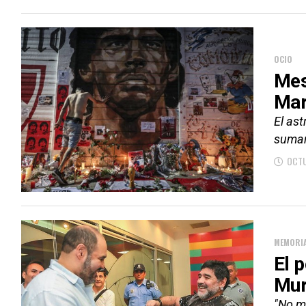
OCIO
Mes
Mar
El ast
sumar
OCTU
MEMORI
El 
Mur
"No m