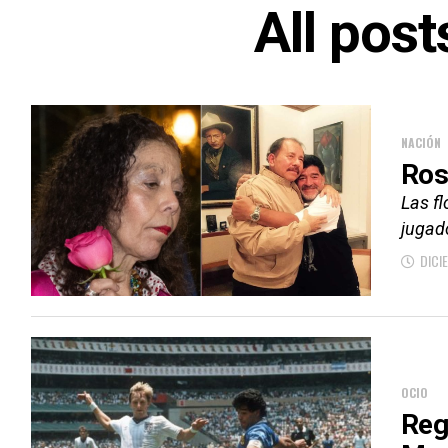
All pos
NACIÓN
Ros
Las f
jugado
DICI
OCIO
Reg