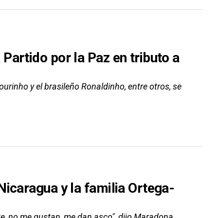
artido por la Paz en tributo a
urinho y el brasileño Ronaldinho, entre otros, se
icaragua y la familia Ortega-
te, no me gustan, me dan asco", dijo Maradona