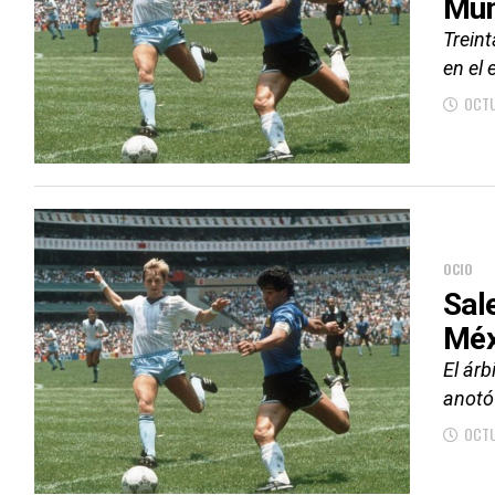
Mun
Trein
en el 
OCTU
OCIO
Sal
Méx
El ár
anotó
OCTU