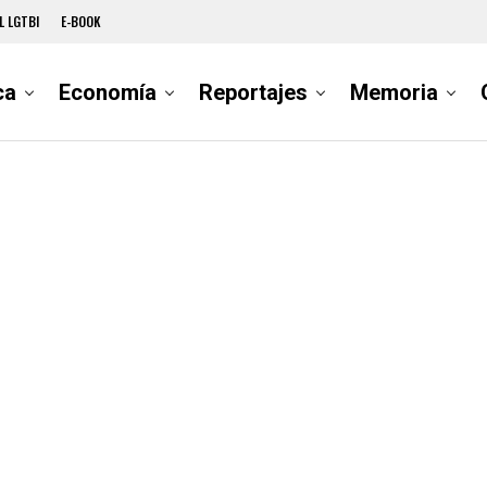
L LGTBI
E-BOOK
ca
Economía
Reportajes
Memoria