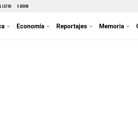
L LGTBI
E-BOOK
ca
Economía
Reportajes
Memoria