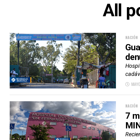
All p
NACIÓN
Gua
den
Hospi
cadáv
MAYO
NACIÓN
7 m
MIN
Recie