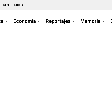
L LGTBI
E-BOOK
ca
Economía
Reportajes
Memoria