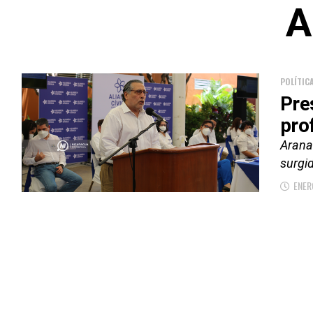
A
POLÍTIC
Pre
pro
Arana 
surgid
ENER