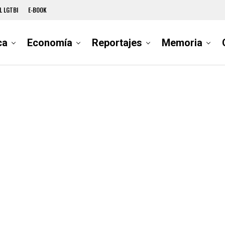
L LGTBI
E-BOOK
ca
Economía
Reportajes
Memoria