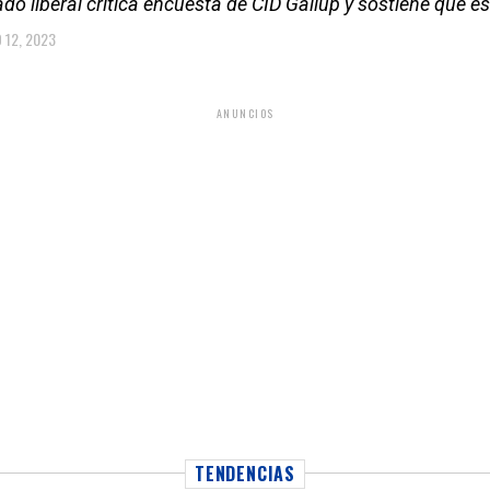
do liberal critica encuesta de CID Gallup y sostiene que 
O 12, 2023
ANUNCIOS
TENDENCIAS