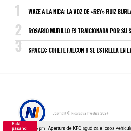
WAZE A LA NICA: LA VOZ DE «REY» RUIZ BUR
ROSARIO MURILLO ES TRAICIONADA POR SU 
SPACEX: COHETE FALCON 9 SE ESTRELLA EN L
Copyright © Nicaragua Investiga 2024
Está
Apertura de KFC agudiza el caos vehicular 
pasand
sto 6, 2026 1:25 pm