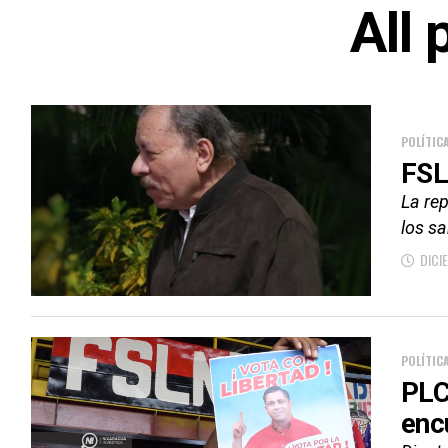
All 
POLÍTIC
FSL
La re
los s
DICI
POLÍTIC
PLC
enc