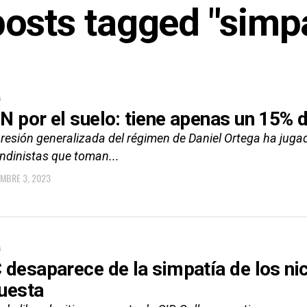
posts tagged "simp
A
N por el suelo: tiene apenas un 15% 
presión generalizada del régimen de Daniel Ortega ha jug
andinistas que toman...
EMBRE 3, 2023
A
 desaparece de la simpatía de los ni
uesta