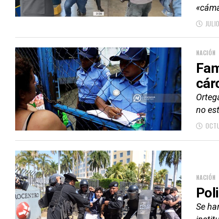
«cáma
JULIO
NACIÓN
Fam
cár
Ortega
no es
OCTU
NACIÓN
Pol
Se ha