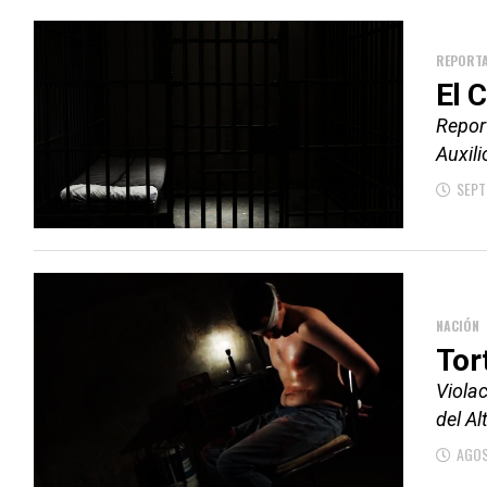
REPORTA
El C
Repor
Auxili
SEPT
NACIÓN
Tor
Violac
del A
AGOS