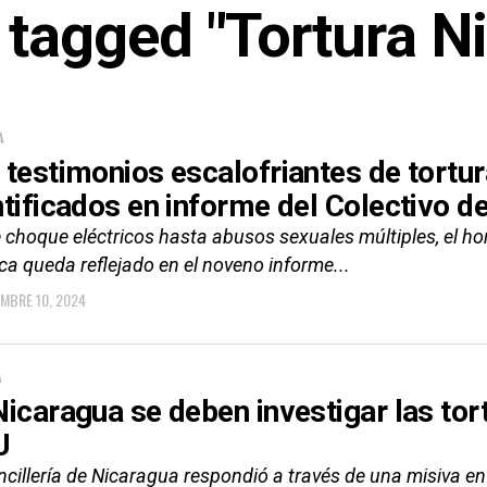
s tagged "Tortura N
A
 testimonios escalofriantes de tortu
ntificados en informe del Colectivo 
 choque eléctricos hasta abusos sexuales múltiples, el ho
ca queda reflejado en el noveno informe...
EMBRE 10, 2024
A
Nicaragua se deben investigar las tort
U
cillería de Nicaragua respondió a través de una misiva en