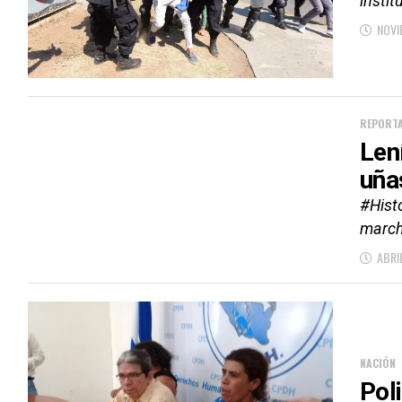
instit
NOVI
REPORTA
Len
uña
#Histo
march
ABRI
NACIÓN
Pol