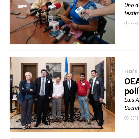
Uno d
testim
SEPT
NACIÓN
OEA
pol
Luis A
Secret
SEPT