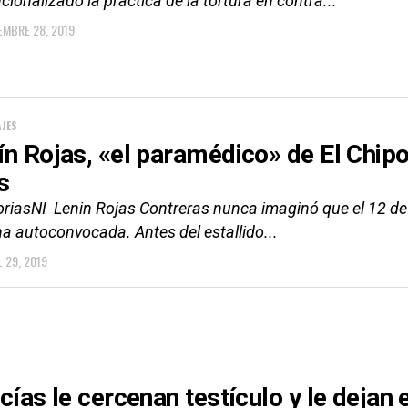
ucionalizado la práctica de la tortura en contra...
EMBRE 28, 2019
JES
ín Rojas, «el paramédico» de El Chipo
s
riasNI Lenin Rojas Contreras nunca imaginó que el 12 de ju
a autoconvocada. Antes del estallido...
L 29, 2019
icías le cercenan testículo y le dejan