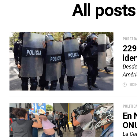
All post
PORTAD
229
ide
Desde
Améri
DICI
POLÍTIC
En 
ON
La Can