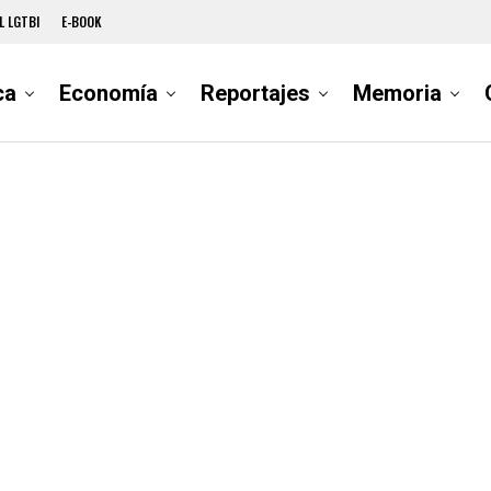
L LGTBI
E-BOOK
ca
Economía
Reportajes
Memoria