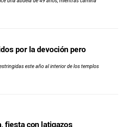
 dice una abuela de 49 años, mientras camina
idos por la devoción pero
stringidas este año al interior de los templos
, fiesta con latigazos