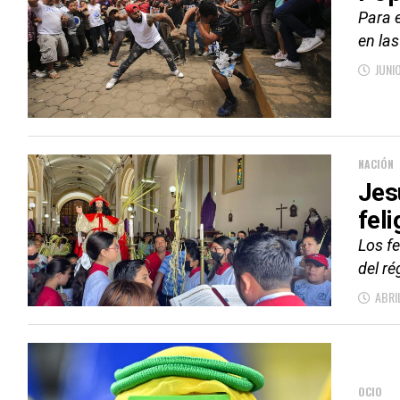
Para 
en las
JUNI
NACIÓN
Jes
fel
Los fe
del ré
ABRI
OCIO