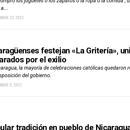
compro los juguetes o los zapatos o la ropa o la comida",
 a...
EMBRE 23, 2023
aragüenses festejan «La Gritería», un
arados por el exilio
aragua, la mayoría de celebraciones católicas quedaron re
sposición del gobierno.
EMBRE 8, 2023
ular tradición en pueblo de Nicaragua