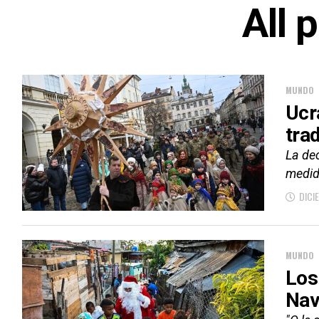
All 
MUNDO
Ucr
tra
La dec
medid
DICI
MUNDO
Los
Nav