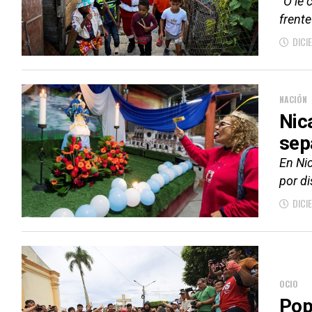
"O le 
frente
DICI
NACIÓN
Nic
sep
En Nic
por di
DICI
OCIO
Pop