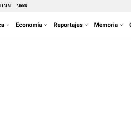
L LGTBI
E-BOOK
ca
Economía
Reportajes
Memoria