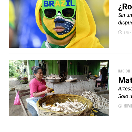
¿Ro
Sin u
dispue
ENER
NACIÓN
Mat
Artes
Solo 
NOVI