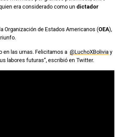
, quien era considerado como un
dictador
 la Organización de Estados Americanos (
OEA
),
triunfo.
o en las urnas. Felicitamos a
@LuchoXBolivia
y
s labores futuras”, escribió en Twitter.