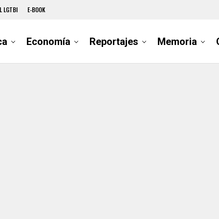
L LGTBI
E-BOOK
ca
Economía
Reportajes
Memoria