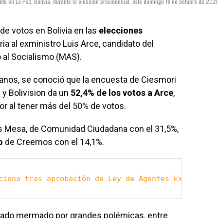
oto en La Paz, Bolivia, durante la elección presidencial, este domingo 18 de octubre de 202
de votos en Bolivia en las
elecciones
ia al exministro Luis Arce, candidato del
al Socialismo (MAS).
adanos, se conoció que la encuesta de Ciesmori
 y Bolivision da un
52,4% de los votos a Arce
,
r al tener más del 50% de votos.
os Mesa, de Comunidad Ciudadana con el 31,5%,
o
de Creemos con el 14,1%.
ciona tras aprobación de Ley de Agentes Extranjero
stado mermado por grandes polémicas, entre