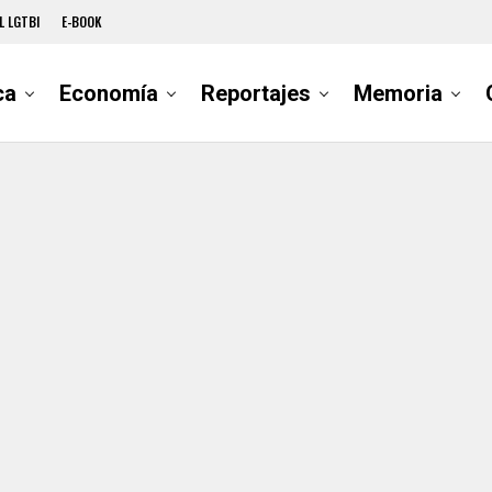
L LGTBI
E-BOOK
ca
Economía
Reportajes
Memoria