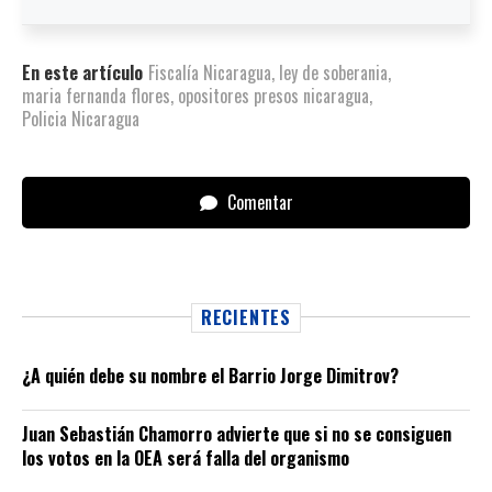
En este artículo
Fiscalía Nicaragua
,
ley de soberania
,
maria fernanda flores
,
opositores presos nicaragua
,
Policia Nicaragua
Comentar
RECIENTES
¿A quién debe su nombre el Barrio Jorge Dimitrov?
Juan Sebastián Chamorro advierte que si no se consiguen
los votos en la OEA será falla del organismo