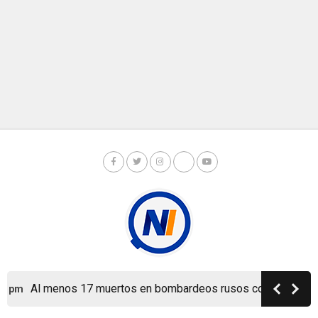
Al menos 17 muertos en bombardeos rusos contra Kiev y su
pm
Copyright © Nicaragua Investiga 2024