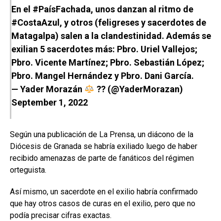
En el
#PaísFachada
, unos danzan al ritmo de
#CostaAzul
, y otros (feligreses y sacerdotes de
Matagalpa) salen a la clandestinidad. Además se
exilian 5 sacerdotes más: Pbro. Uriel Vallejos;
Pbro. Vicente Martínez; Pbro. Sebastián López;
Pbro. Mangel Hernández y Pbro. Dani García.
— Yader Morazán
?? (@YaderMorazan)
September 1, 2022
Según una publicación de La Prensa, un diácono de la
Diócesis de Granada se habría exiliado luego de haber
recibido amenazas de parte de fanáticos del régimen
orteguista.
Así mismo, un sacerdote en el exilio habría confirmado
que hay otros casos de curas en el exilio, pero que no
podía precisar cifras exactas.