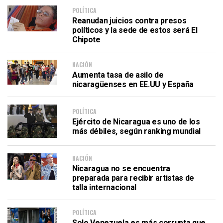
POLÍTICA
Reanudan juicios contra presos
políticos y la sede de estos será El
Chipote
NACIÓN
Aumenta tasa de asilo de
nicaragüenses en EE.UU y España
POLÍTICA
Ejército de Nicaragua es uno de los
más débiles, según ranking mundial
NACIÓN
Nicaragua no se encuentra
preparada para recibir artistas de
talla internacional
POLÍTICA
Solo Venezuela es más corrupta que