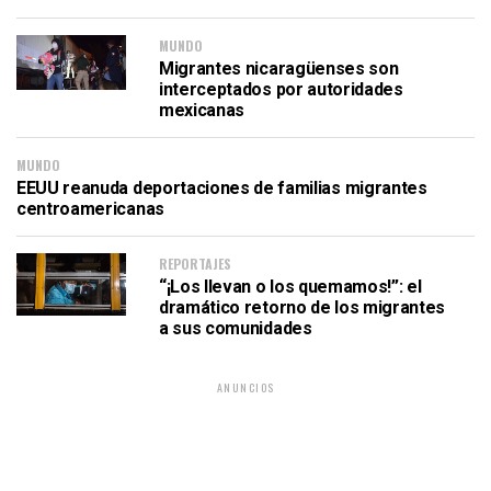
MUNDO
Migrantes nicaragüenses son
interceptados por autoridades
mexicanas
MUNDO
EEUU reanuda deportaciones de familias migrantes
centroamericanas
REPORTAJES
“¡Los llevan o los quemamos!”: el
dramático retorno de los migrantes
a sus comunidades
ANUNCIOS