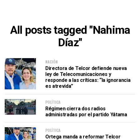
All posts tagged "Nahima
Díaz"
NACIÓN
Directora de Telcor defiende nueva
ley de Telecomunicaciones y
responde a las críticas: “la ignorancia
es atrevida”
POLÍTICA
Régimen cierra dos radios
administradas por el partido Yátama
POLÍTICA
Ortega manda a reformar Telcor