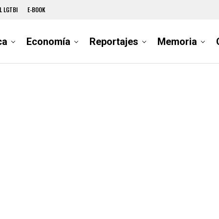
L LGTBI
E-BOOK
ca
Economía
Reportajes
Memoria