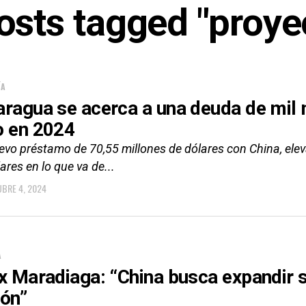
posts tagged "proye
ÍA
aragua se acerca a una deuda de mil 
o en 2024
evo préstamo de 70,55 millones de dólares con China, ele
ares en lo que va de...
BRE 4, 2024
A
ix Maradiaga: “China busca expandir s
ión”