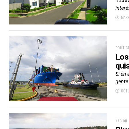
CADUR
interé
MARZ
POLÍTIC
Los
qui
Si en
gente
OCTU
NACIÓN