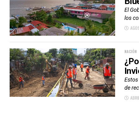
Blu
El Gob
los c
AGOS
NACIÓN
¿Po
Inv
Estos
de re
ABRIL