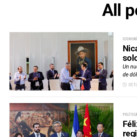
All 
ECONOM
Nic
sol
Un nu
de dól
OCTU
POLÍTIC
Fél
reg