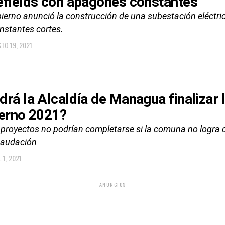
efields con apagones constantes
ierno anunció la construcción de una subestación eléctric
onstantes cortes.
TO 19, 2021
drá la Alcaldía de Managua finalizar 
ierno 2021?
 proyectos no podrían completarse si la comuna no logra c
caudación
 1, 2021
ANUNCIOS