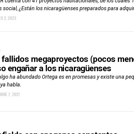
 cuenta con 41 proyectos habitacionales, de los cuales 1
s social, ¿Están los nicaragüenses preparados para adquiri
O 2, 2023
A
 fallidos megaproyectos (pocos men
so engañar a los nicaragüenses
 algo ha abundado Ortega es en promesas y existe una pequ
 ya habla.
BRE 7, 2021