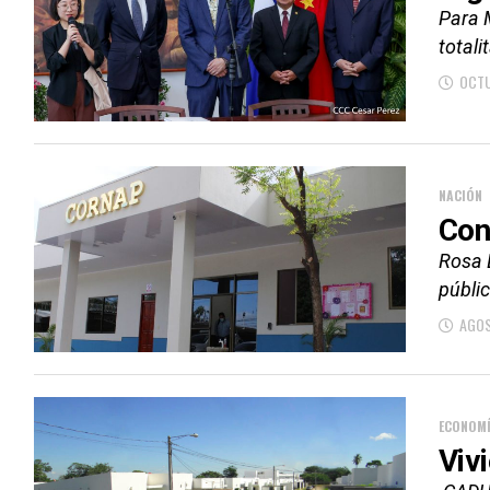
Para 
totali
OCTU
NACIÓN
Con
Rosa 
públic
AGOS
ECONOM
Viv