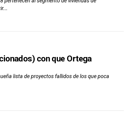
8 pertenecen al segmento de viviendas de
r...
cionados) con que Ortega
eña lista de proyectos fallidos de los que poca