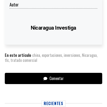
Autor
Nicaragua Investiga
En este artículo
china
,
exportaciones
,
inversiones
,
Nicaragua
,
tlc
,
tratado comercial
Comentar
RECIENTES