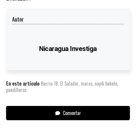
Autor
Nicaragua Investiga
En este artículo
Barrio 18
,
El Salador
,
maras
,
nayib bukele
,
pandilleros
Comentar