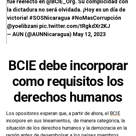
fue reelecto en
@BCIE_Org
. Su complicidad con
la dictadura no será olvidada. ¡Hoy es un día de
victoria!
#SOSNicaragua
#NoMasCorrupción
@yoelibzani
pic.twitter.com/tRgkdXr2KJ
— AUN (@AUNNicaragua)
May 12, 2023
BCIE debe incorporar
como requisitos los
derechos humanos
Los opositores esperan que, a partir de ahora, el
BCIE
incorpore en sus lineamientos, de manera categórica, la
situación de los derechos humanos y la democracia en la
región antes de desembolsar a los países miembros.