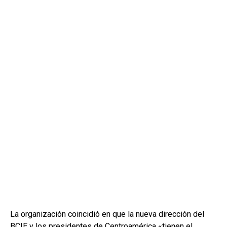
La organización coincidió en que la nueva dirección del
BCIE y los presidentes de
Centroamérica
«tienen el