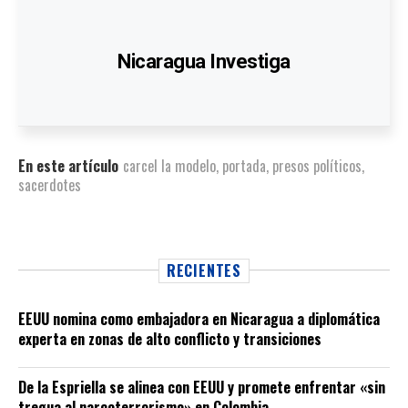
Nicaragua Investiga
En este artículo
carcel la modelo
,
portada
,
presos políticos
,
sacerdotes
RECIENTES
EEUU nomina como embajadora en Nicaragua a diplomática
experta en zonas de alto conflicto y transiciones
De la Espriella se alinea con EEUU y promete enfrentar «sin
tregua al narcoterrorismo» en Colombia